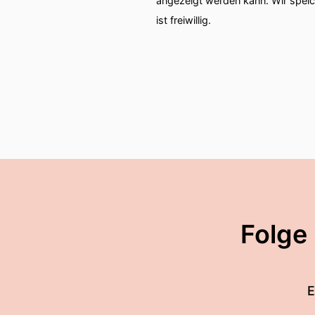
angezeigt werden kann. Wir spei
ist freiwillig.
Folge
E