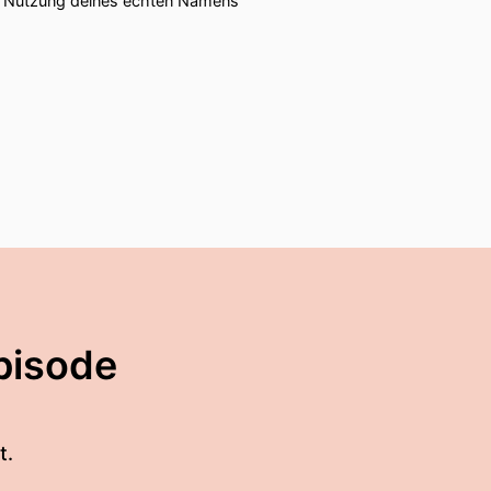
ie Nutzung deines echten Namens
pisode
t.